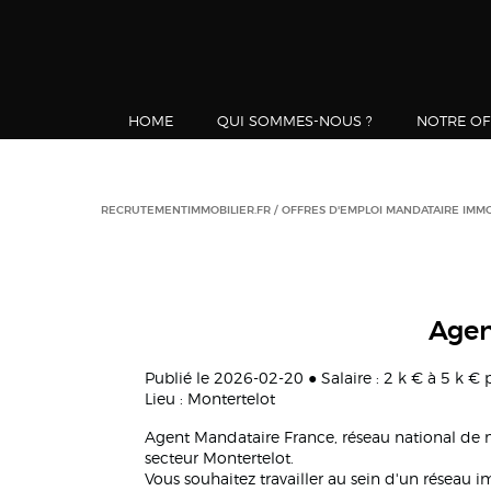
HOME
QUI SOMMES-NOUS ?
NOTRE OF
RECRUTEMENTIMMOBILIER.FR
OFFRES D'EMPLOI MANDATAIRE IMMO
Agen
Publié le 2026-02-20 ● Salaire : 2 k € à 5 k €
Lieu : Montertelot
Agent Mandataire France, réseau national de
secteur Montertelot.
Vous souhaitez travailler au sein d'un réseau 