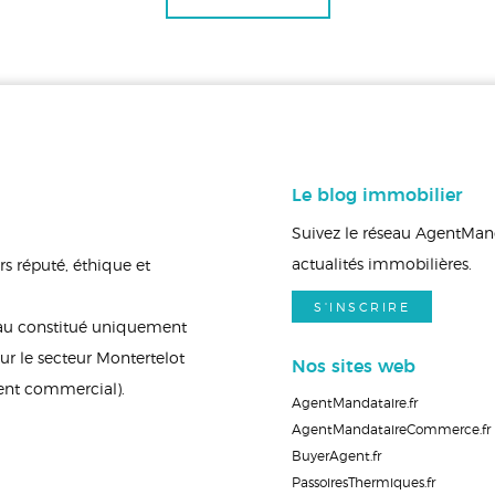
Le blog immobilier
Suivez le réseau AgentManda
actualités immobilières.
s réputé, éthique et
S'INSCRIRE
eau constitué uniquement
r le secteur Montertelot
Nos sites web
gent commercial).
AgentMandataire.fr
AgentMandataireCommerce.fr
BuyerAgent.fr
PassoiresThermiques.fr