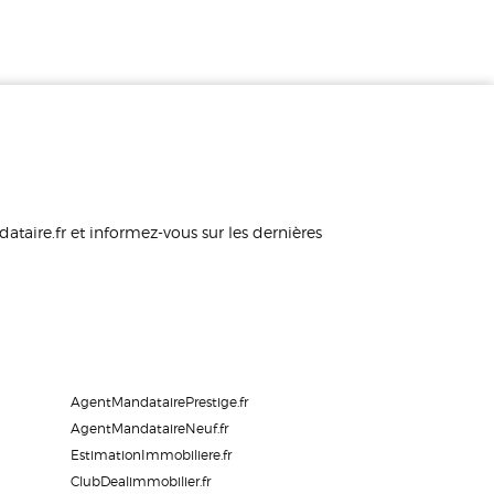
taire.fr et informez-vous sur les dernières
AgentMandatairePrestige.fr
AgentMandataireNeuf.fr
EstimationImmobiliere.fr
ClubDealimmobilier.fr