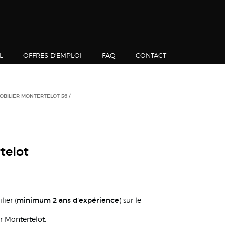
L
OFFRES D'EMPLOI
FAQ
CONTACT
OBILIER MONTERTELOT 56
telot
minimum 2 ans d'expérience
ier (
) sur le
r Montertelot.