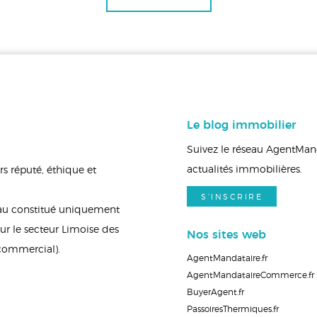
Le blog immobilier
Suivez le réseau AgentManda
actualités immobilières.
s réputé, éthique et
S'INSCRIRE
eau constitué uniquement
ur le secteur Limoise des
Nos sites web
 commercial).
AgentMandataire.fr
AgentMandataireCommerce.fr
BuyerAgent.fr
PassoiresThermiques.fr