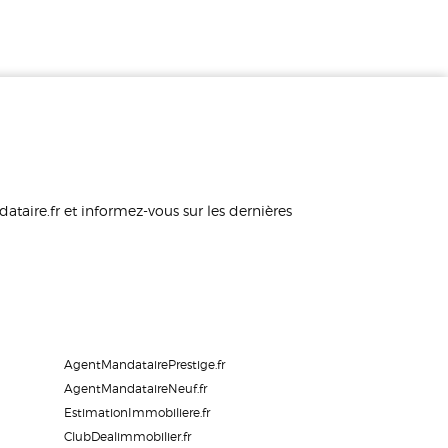
taire.fr et informez-vous sur les dernières
AgentMandatairePrestige.fr
AgentMandataireNeuf.fr
EstimationImmobiliere.fr
ClubDealimmobilier.fr