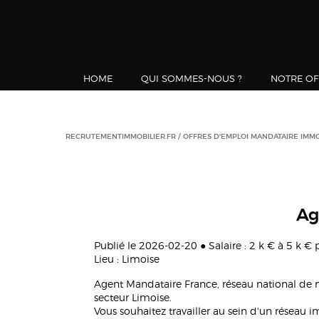
HOME
QUI SOMMES-NOUS ?
NOTRE OF
RECRUTEMENTIMMOBILIER.FR
OFFRES D'EMPLOI MANDATAIRE IMMO
Ag
Publié le 2026-02-20 ● Salaire : 2 k € à 5 k €
Lieu : Limoise
Agent Mandataire France, réseau national de
secteur Limoise.
Vous souhaitez travailler au sein d'un réseau 