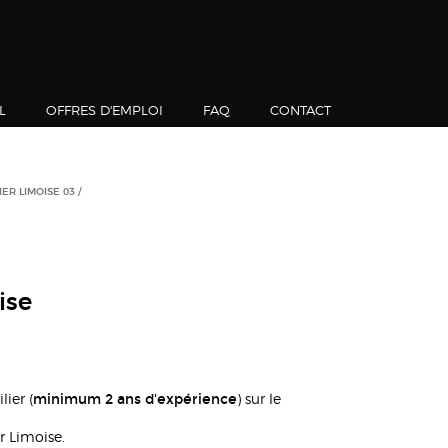
L
OFFRES D'EMPLOI
FAQ
CONTACT
ER LIMOISE 03
ise
minimum 2 ans d'expérience
ier (
) sur le
r Limoise.