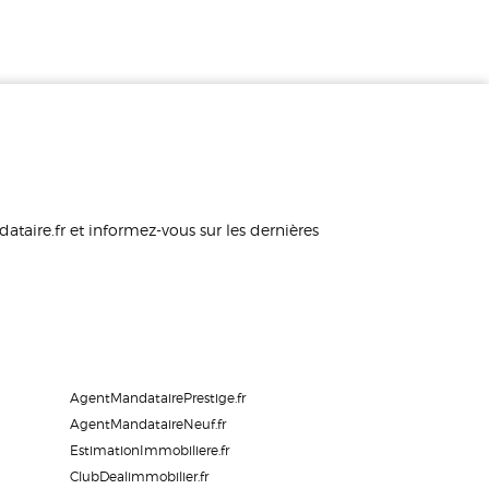
taire.fr et informez-vous sur les dernières
AgentMandatairePrestige.fr
AgentMandataireNeuf.fr
EstimationImmobiliere.fr
ClubDealimmobilier.fr