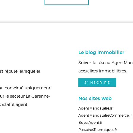
Le blog immobilier
Suivez le réseau AgentManda
actualités immobilières.
s réputé, éthique et
S'INSCRIRE
eau constitué uniquement
ur le secteur La Garenne-
Nos sites web
(statut agent
AgentMandataire.fr
AgentMandataireCommerce.fr
BuyerAgent.fr
PassoiresThermiques.fr