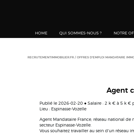
HOME
QUI SOMMES-NOUS ?
NOTRE OF
RECRUTEMENTIMMOBILIER.FR
OFFRES D'EMPLOI MANDATAIRE IMMO
Agent c
Publié le 2026-02-20 ● Salaire : 2 k € à 5 k €
Lieu : Espinasse-Vozelle
Agent Mandataire France, réseau national de
secteur Espinasse-Vozelle.
Vous souhaitez travailler au sein d'un réseau i