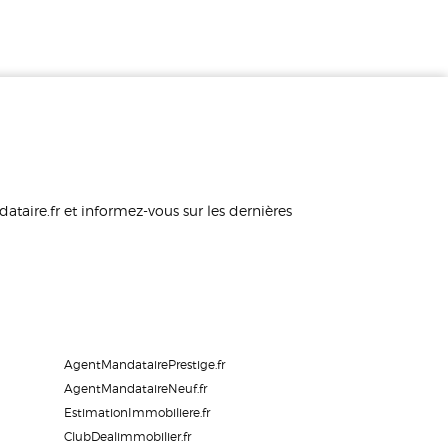
taire.fr et informez-vous sur les dernières
AgentMandatairePrestige.fr
AgentMandataireNeuf.fr
EstimationImmobiliere.fr
ClubDealimmobilier.fr