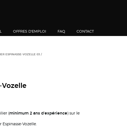
L
OFFRES D'EMPLOI
FAQ
CONTACT
IER ESPINASSE-VOZELLE 03
-Vozelle
minimum 2 ans d'expérience
ier (
) sur le
r Espinasse-Vozelle.