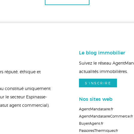
Le blog immobilier
Suivez le réseau AgentManda
actualités immobilières.
s réputé, éthique et
S'INSCRIRE
eau constitué uniquement
r le secteur Espinasse-
Nos sites web
tatut agent commercial).
AgentMandataire.fr
AgentMandataireCommerce.fr
BuyerAgent.fr
PassoiresThermiques.fr