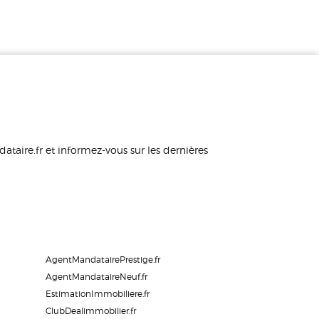
taire.fr et informez-vous sur les dernières
AgentMandatairePrestige.fr
AgentMandataireNeuf.fr
EstimationImmobiliere.fr
ClubDealimmobilier.fr