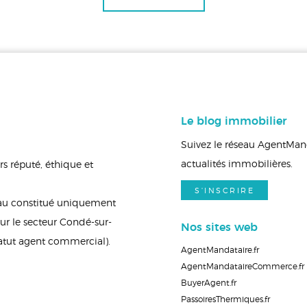
Le blog immobilier
Suivez le réseau AgentManda
actualités immobilières.
s réputé, éthique et
S'INSCRIRE
eau constitué uniquement
ur le secteur Condé-sur-
Nos sites web
tatut agent commercial).
AgentMandataire.fr
AgentMandataireCommerce.fr
BuyerAgent.fr
PassoiresThermiques.fr