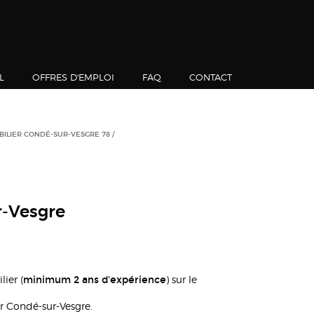
L
OFFRES D'EMPLOI
FAQ
CONTACT
BILIER CONDÉ-SUR-VESGRE 78
r-Vesgre
minimum 2 ans d'expérience
ier (
) sur le
ur Condé-sur-Vesgre.