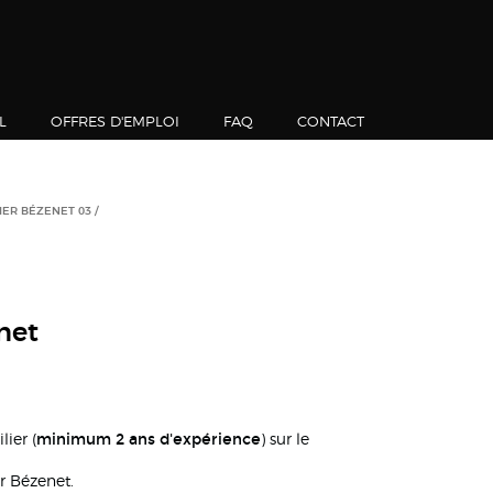
L
OFFRES D'EMPLOI
FAQ
CONTACT
IER BÉZENET 03
net
minimum 2 ans d'expérience
ier (
) sur le
r Bézenet.