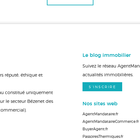
Le blog immobilier
Suivez le réseau AgentManda
actualités immobilières.
s réputé, éthique et
S'INSCRIRE
eau constitué uniquement
ur le secteur Bézenet des
Nos sites web
 commercial).
AgentMandataire.fr
AgentMandataireCommerce.fr
BuyerAgent.fr
PassoiresThermiques.fr