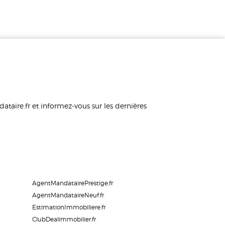
taire.fr et informez-vous sur les dernières
AgentMandatairePrestige.fr
AgentMandataireNeuf.fr
EstimationImmobiliere.fr
ClubDealimmobilier.fr