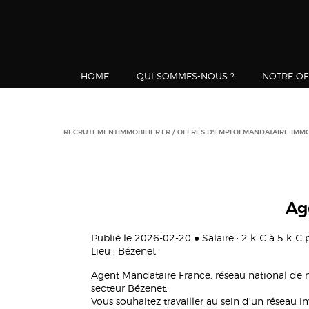
HOME
QUI SOMMES-NOUS ?
NOTRE OF
RECRUTEMENTIMMOBILIER.FR
OFFRES D'EMPLOI MANDATAIRE IMMO
Ag
Publié le 2026-02-20 ● Salaire : 2 k € à 5 k €
Lieu : Bézenet
Agent Mandataire France, réseau national de
secteur Bézenet.
Vous souhaitez travailler au sein d'un réseau 