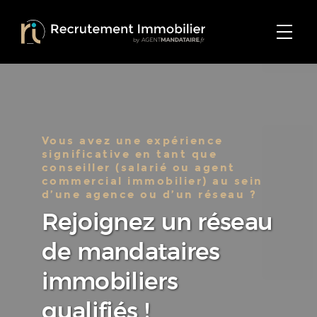
Vous avez une expérience
significative en tant que
conseiller (salarié ou agent
commercial immobilier) au sein
d’une agence ou d’un réseau ?
Rejoignez un réseau
de mandataires
immobiliers
qualifiés !