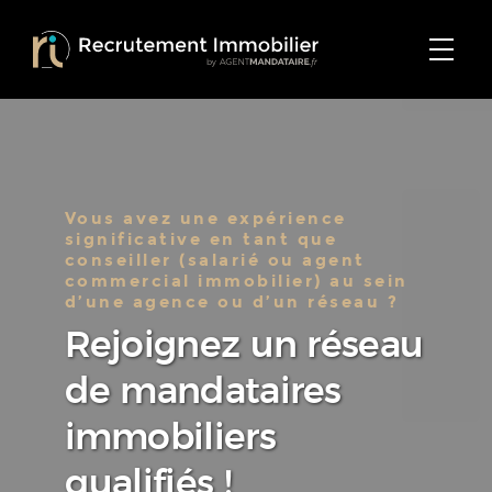
Vous avez une expérience
significative en tant que
conseiller (salarié ou agent
commercial immobilier) au sein
d’une agence ou d’un réseau ?
Rejoignez un réseau
de mandataires
immobiliers
qualifiés !