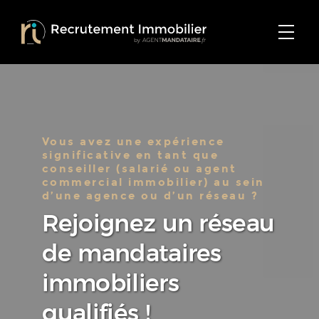
Vous avez une expérience
significative en tant que
conseiller (salarié ou agent
commercial immobilier) au sein
d’une agence ou d’un réseau ?
Rejoignez un réseau
de mandataires
immobiliers
qualifiés !