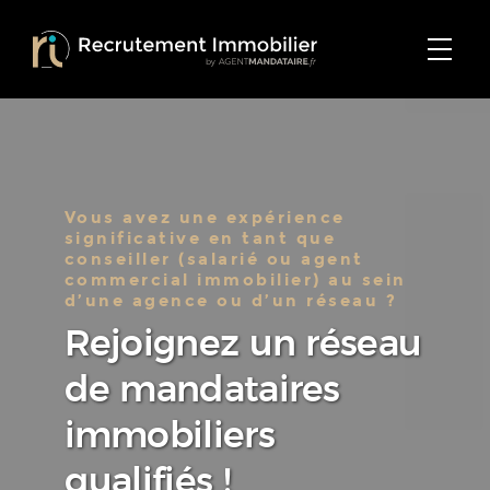
Vous avez une expérience
significative en tant que
conseiller (salarié ou agent
commercial immobilier) au sein
d’une agence ou d’un réseau ?
Rejoignez un réseau
de mandataires
immobiliers
qualifiés !